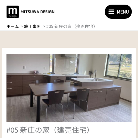
内
容
MENU
を
ス
ホーム
施工事例
#05 新庄の家（建売住宅）
キ
ッ
プ
#05 新庄の家（建売住宅）