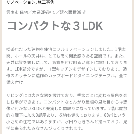
リノベーション
,
施工事例
雲南市 住宅／木造2階建て／延べ面積88㎡
コンパクトな３LDK
喫茶店だった建物を住宅にフルリノベーションしました。1階玄
関、ホールの天井は、とても高く開放感のある空間です。また、
天井は梁を顕しにして、高窓を付け明るい廊下に設計しておりま
す。LDK部分ですが、Ⅱ型キッチンをデザインしております。造
作のキッチンに造作のカップボードとダイニングテーブル。全て
備え付け。
リビングには大きな窓を設けており、季節ごとに変わる景色を楽
しむ事ができます。コンパクトなとんがり屋根の見た目からは想
像が付かない3LDKと充実した間取りになっています。2階は開放
的な廊下に加え3部屋あり、収納も備えております。88㎡という
小さめの住宅ではありますが、水回りもきちんと揃っており、見
学に来られたみなさんびっくりされます。