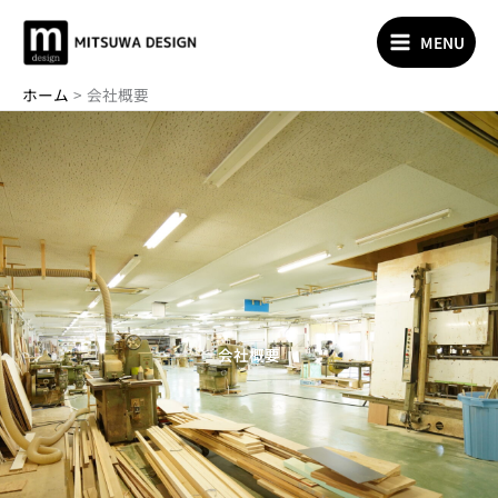
内
容
MENU
を
ス
ホーム
会社概要
キ
ッ
プ
会社概要