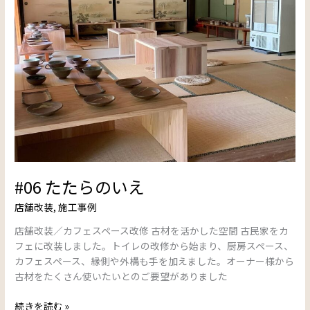
ら
の
い
え
#06 たたらのいえ
店舗改装
,
施工事例
店舗改装／カフェスペース改修 古材を活かした空間 古民家をカ
フェに改装しました。トイレの改修から始まり、厨房スペース、
カフェスペース、縁側や外構も手を加えました。オーナー様から
古材をたくさん使いたいとのご要望がありました
続きを読む »