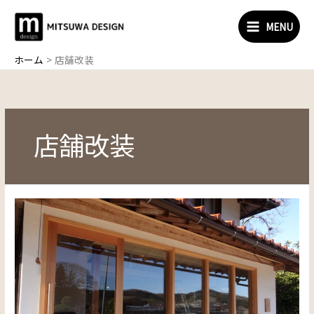
内
容
MENU
を
ス
ホーム
店舗改装
キ
ッ
プ
店舗改装
#24
natural
cafe
Kisuki