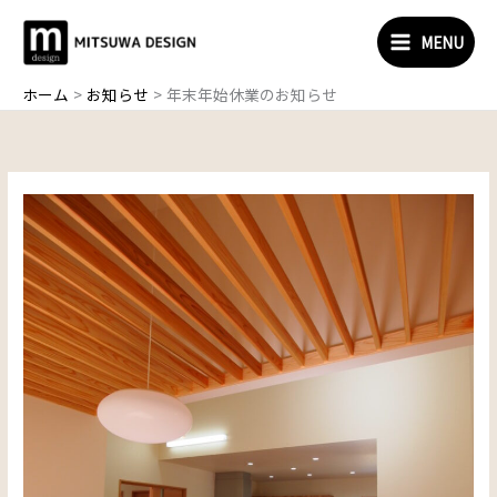
内
容
MENU
を
ス
ホーム
お知らせ
年末年始休業のお知らせ
キ
ッ
プ