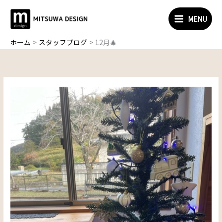
内
容
MENU
を
ス
ホーム
スタッフブログ
12月🎄
キ
ッ
プ