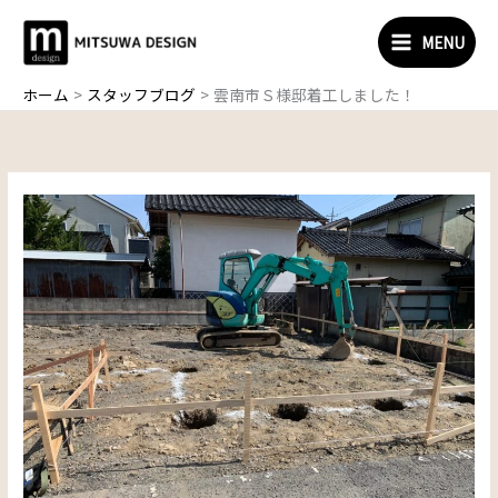
内
容
MENU
を
ス
ホーム
スタッフブログ
雲南市Ｓ様邸着工しました！
キ
ッ
プ